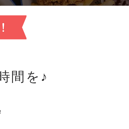
な時間を♪
！