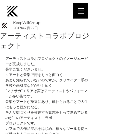
KeepWillGroup
2017年2月22日
アーティストコラボプロジ
ェクト
アーティストコラボプロジェクトのイメージムービ
ーが完成しました。
是非ご覧くださいませ。
～アートと音楽で街をもっと面白く～
あまり知られていないのですが、クリエイター系の
学校や画材屋などがひしめく
“マチサガ”エリアは実はアーティストやパフォーマ
ーが多い街です。
音楽やアートが身近にあり、触れられることで人生
はもっと豊かになる。
そんな街づくりを推進する意志をもって進めている
のがこのアーティストコラボ
プロジェクトです。
カフェでの作品展示をはじめ、様々なツールを使っ
て魅力あるアーティストの方々と