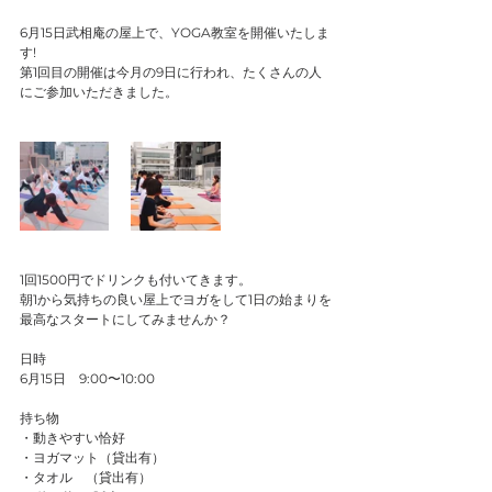
6月15日武相庵の屋上で、YOGA教室を開催いたしま
す!
第1回目の開催は今月の9日に行われ、たくさんの人
にご参加いただきました。
1回1500円でドリンクも付いてきます。
朝1から気持ちの良い屋上でヨガをして1日の始まりを
最高なスタートにしてみませんか？
日時
6月15日　9:00〜10:00
持ち物
・動きやすい恰好
・ヨガマット（貸出有）
・タオル　（貸出有）