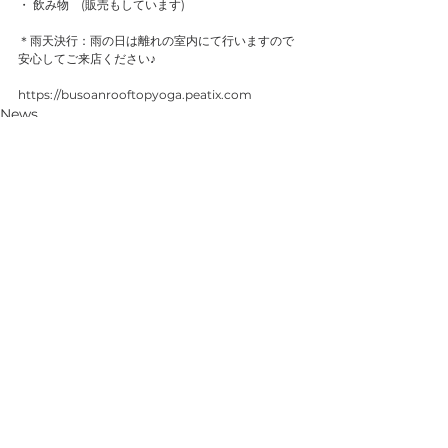
・ 飲み物　(販売もしています)
＊雨天決行：雨の日は離れの室内にて行いますので
安心してご来店ください♪
https://busoanrooftopyoga.peatix.com
News
すべて表示
最新記事