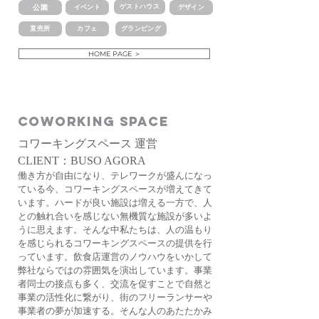
ゲストハウス
公園
イベント
デザイン
直売所
カフェ
グランピング
HOME PAGE ＞
COwoRKING SPACE
​コワーキングスペース 運営
CLIENT：BUSO AGORA
働き方が自由になり、テレワークが盛んになっ
ている今、コワーキングスペースが増えてきて
います。ハードが良い施設は増える一方で、人
との触れ合いを感じない無機質な施設が多いよ
うに思えます。そんな中私たちは、人の温もり
を感じられるコワーキングスペースの提供を行
っています。飲食店運営のノウハウをいかして
弊社ならではの雰囲気を演出しています。事業
者同士の接点も多く、交流を促すことで自然と
事業の活性化に繋がり、街のフリーランサーや
事業者の夢が加速する。そんな人のあたたかみ