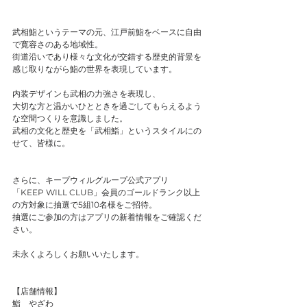
武相鮨というテーマの元、江戸前鮨をベースに自由
で寛容さのある地域性。
街道沿いであり様々な文化が交錯する歴史的背景を
感じ取りながら鮨の世界を表現しています。
内装デザインも武相の力強さを表現し、
大切な方と温かいひとときを過ごしてもらえるよう
な空間つくりを意識しました。
武相の文化と歴史を「武相鮨」というスタイルにの
せて、皆様に。
さらに、キープウィルグループ公式アプリ
「KEEP WILL CLUB」会員のゴールドランク以上
の方対象に抽選で5組10名様をご招待。
抽選にご参加の方はアプリの新着情報をご確認くだ
さい。
未永くよろしくお願いいたします。
【店舗情報】
鮨　やざわ