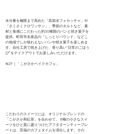
水分量を極限まで高めた「高加水フォカッチャ」や
「さくさくクロワッサン」、季節のタルトなど、素
材と食感にこだわった約30種類のパンと焼き菓子を
提供。町田市名産品の「しっとりパウンド」などこ
の地域でしか味わえないパンや焼き菓子を楽しめま
す。自社工房で焼き上げた、香り高い“日常のごほう
び”をテイクアウトでお楽しみいただけます。
☕2F｜「こがさかベイクカフェ」
こだわりのスイーツには、オリジナルブレンドの
「こがさか和紅茶」を合わせて。 8種の小さなスイ
ーツをひと皿に盛りつけたアフタヌーンティープレ
ートは、至福のカフェタイムを演出します。その