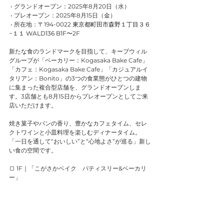
 • グランドオープン：2025年8月20日（水）
 • プレオープン：2025年8月15日（金）
 • 所在地：〒194-0022 
東京都町田市森野１丁目３６
−１１ WALD136 B1F
〜2F
新たな食のランドマークを目指して、キープウィル
グループが「ベーカリー：Kogasaka Bake Cafe」
「カフェ：Kogasaka Bake Cafe」「カジュアルイ
タリアン：Bonito」の3つの食業態がひとつの建物
に集まった複合型店舗を、グランドオープンしま
す。3店舗とも8月15日からプレオープンとしてご来
店いただけます。
焼き菓子やパンの香り、豊かなカフェタイム、セレ
クトワインと小皿料理を楽しむディナータイム。
「一日を通して“おいしい”と“心地よさ”が巡る」新し
い食の空間です。
🍞 1F｜「こがさかベイク　パティスリー&ベーカリ
ー」