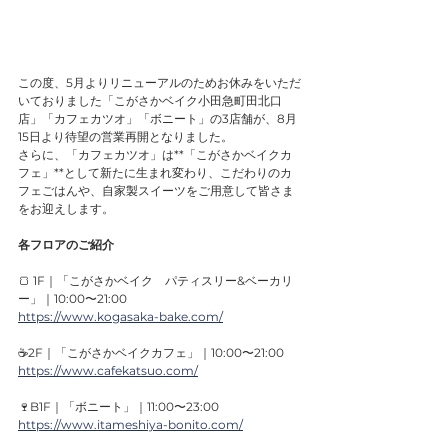
この度、5月よりリニューアルのためお休みをいただ
いておりました「こがさかベイク小田急町田北口
店」「カフェカツオ」「ボニート」の3店舗が、8月
15日より待望の営業再開となりました。
さらに、「カフェカツオ」は**「こがさかベイクカ
フェ」**として新たに生まれ変わり、こだわりのカ
フェごはんや、自家製スイーツをご用意して皆さま
をお迎えします。
各フロアのご紹介
🍞 1F｜「こがさかベイク　パティスリー&ベーカリ
ー」｜10:00〜21:00
https://www.kogasaka-bake.com/
☕2F｜「こがさかベイクカフェ」｜10:00〜21:00
https://www.cafekatsuo.com/
🍷B1F｜「ボニート」｜11:00〜23:00
https://www.itameshiya-bonito.com/