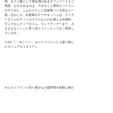
他、カフェ飯として満足感のあるカフェフードもご
用意。おすすめなのは、アボカドと厚切りベーコン
のサラダに、ふんわりとした自家製パンを添えた一
皿。ほかにも、自家製のデリやキッシュは、ディナ
ータイムのティーカクテルなどのお酒とも好相性。
ランチからティータイム、そしてディナーまで、さ
まざまなシーンに寄り添うラインナップをご用意し
ています。
🍷B1F｜「ボニート」 セレクトワインと小皿で愉し
むカジュアルイタリアン
セレクトワインと彩り豊かな小皿料理を気軽に味わ
ってほしい——そんな想いが詰まった、温かくも洗
練されお店です。ディナーでは、旨味が凝縮された
牛モツのフィレンツェ風煮込みや、見た目も愛らし
いマッシュルームとラム肉のコロッケなど、厳選ワ
インやアペリティーヴォ（イタリアの食前酒）とと