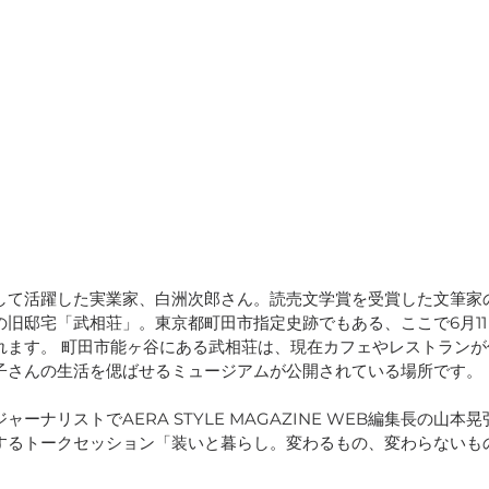
して活躍した実業家、白洲次郎さん。読売文学賞を受賞した文筆家
の旧邸宅「武相荘」。東京都町田市指定史跡でもある、ここで6月11
れます。 町田市能ヶ谷にある武相荘は、現在カフェやレストランが
子さんの生活を偲ばせるミュージアムが公開されている場所です。
ーナリストでAERA STYLE MAGAZINE WEB編集長の山本
するトークセッション「装いと暮らし。変わるもの、変わらないも