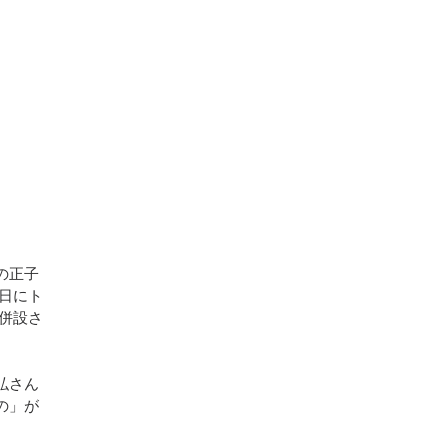
の正子
日にト
併設さ
晃弘さん
の」が