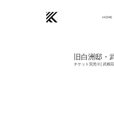
HOME
旧白洲邸・
チケット完売※[ 武相荘