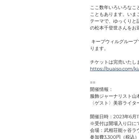
ここ数年いろいろなこ
こともあります。いま
テーマで、ゆっくりと
の松本千登世さんをお
 キープウィルグループでは武相荘は町田にとって重要かつ貴重な歴史的な存在であると捉えてお
ります。 
チケットは完売いたし
https://buaiso.com/ki
==
開催情報：
服飾ジャーナリスト山本
〈ゲスト〉美容ライタ
開催日時：2023年6月11
※受付は開場入り口に
会場：武相荘能ヶ谷ラ
参加費3,300円（税込