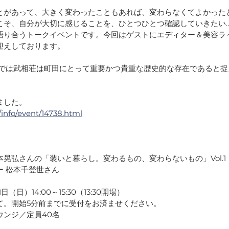
とがあって、大きく変わったこともあれば、変わらなくてよかった
こそ、自分が大切に感じることを、ひとつひとつ確認していきたい
語り合うトークイベントです。今回はゲストにエディター＆美容ラ
迎えしております。
ました。
/info/event/14738.html
晃弘さんの「装いと暮らし。変わるもの、変わらないもの」Vol.1
ー 松本千登世さん
日（日）14:00～15:30（13:30開場）
て。開始5分前までに受付をお済ませください。
ウンジ／定員40名
）